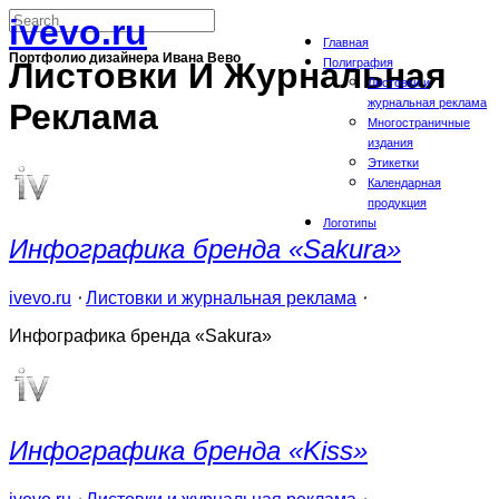
ivevo.ru
Главная
Портфолио дизайнера Ивана Вево
Полиграфия
Листовки И Журнальная
Листовки и
журнальная реклама
Реклама
Многостраничные
издания
Этикетки
Календарная
продукция
Логотипы
Инфографика бренда «Sakura»
ivevo.ru
⋅
Листовки и журнальная реклама
⋅
Инфографика бренда «Sakura»
Инфографика бренда «Kiss»