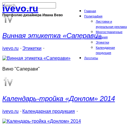
ivevo.ru
Главная
Портфолио дизайнера Ивана Вево
Полиграфия
Листовки и
журнальная реклама
Многостраничные
Винная этикетка «Саперави»
издания
Этикетки
ivevo.ru
⋅
Этикетки
⋅
Календарная
продукция
Логотипы
Вино "Саперави"
Календарь-тройка «Донлом» 2014
ivevo.ru
⋅
Календарная продукция
⋅