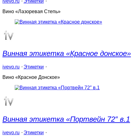
ivevo.ru
⋅
Этикетки
⋅
Вино «Лазоревая Степь»
Винная этикетка «Крaсное донское»
ivevo.ru
⋅
Этикетки
⋅
Вино «Красное Донское»
Винная этикетка «Портвейн 72″ в.1
ivevo.ru
⋅
Этикетки
⋅