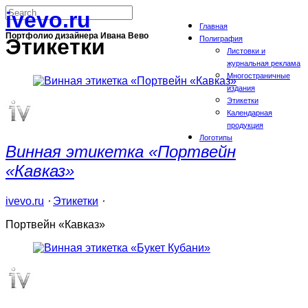
ivevo.ru
Главная
Портфолио дизайнера Ивана Вево
Полиграфия
Этикетки
Листовки и
журнальная реклама
Многостраничные
издания
Этикетки
Календарная
продукция
Логотипы
Винная этикетка «Портвейн
«Кавказ»
ivevo.ru
⋅
Этикетки
⋅
Портвейн «Кавказ»