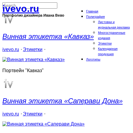
ivevo.ru
Главная
Портфолио дизайнера Ивана Вево
Полиграфия
Листовки и
журнальная реклама
Многостраничные
Винная этикетка «Кавказ»
издания
Этикетки
ivevo.ru
⋅
Этикетки
⋅
Календарная
продукция
Логотипы
Портвейн "Кавказ"
Винная этикетка «Саперави Дона»
ivevo.ru
⋅
Этикетки
⋅