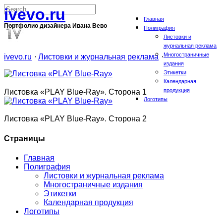
ivevo.ru
Главная
Портфолио дизайнера Ивана Вево
Полиграфия
Листовки и
журнальная реклама
Многостраничные
ivevo.ru
⋅
Листовки и журнальная реклама
⋅
издания
Этикетки
Календарная
продукция
Листовка «PLAY Blue-Ray». Сторона 1
Логотипы
Листовка «PLAY Blue-Ray». Сторона 2
Страницы
Главная
Полиграфия
Листовки и журнальная реклама
Многостраничные издания
Этикетки
Календарная продукция
Логотипы