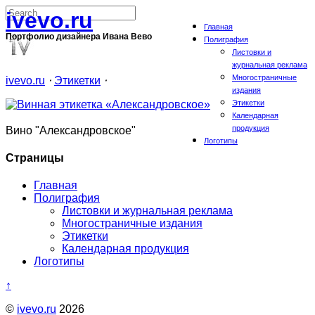
ivevo.ru
Главная
Портфолио дизайнера Ивана Вево
Полиграфия
Листовки и
журнальная реклама
Многостраничные
ivevo.ru
⋅
Этикетки
⋅
издания
Этикетки
Календарная
продукция
Вино "Александровское"
Логотипы
Страницы
Главная
Полиграфия
Листовки и журнальная реклама
Многостраничные издания
Этикетки
Календарная продукция
Логотипы
↑
©
ivevo.ru
2026