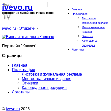
ivevo.ru
Главная
Портфолио дизайнера Ивана Вево
Полиграфия
Листовки и
журнальная реклама
Многостраничные
ivevo.ru
⋅
Этикетки
⋅
издания
Этикетки
Календарная
продукция
Портвейн "Кавказ"
Логотипы
Страницы
Главная
Полиграфия
Листовки и журнальная реклама
Многостраничные издания
Этикетки
Календарная продукция
Логотипы
↑
©
ivevo.ru
2026