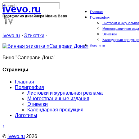
ivevo.ru
Главная
Портфолио дизайнера Ивана Вево
Полиграфия
Листовки и журнальна
Многостраничные изд
Этикетки
ivevo.ru
⋅
Этикетки
⋅
Календарная продукци
Логотипы
Вино "Саперави Дона"
Страницы
Главная
Полиграфия
Листовки и журнальная реклама
Многостраничные издания
Этикетки
Календарная продукция
Логотипы
↑
©
ivevo.ru
2026