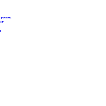
я реклама
ания
я